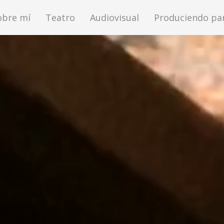
obre mí
Teatro
Audiovisual
Produciendo par