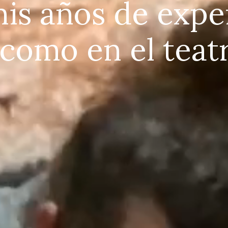
is años de expe
 como en el teat