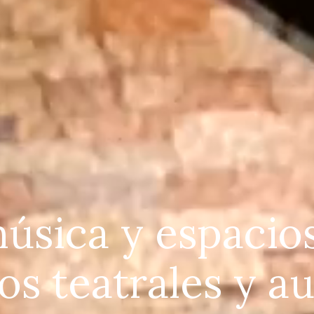
sica y espacios
s teatrales y au