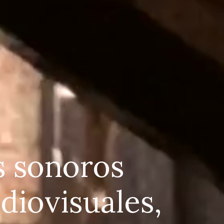
 sonoros
diovisuales,